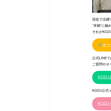
現役で活躍
“本物”に
それがKOZ
オー
公式LIN
ご質問やオ
KOZ
KOZU公
KOZU 