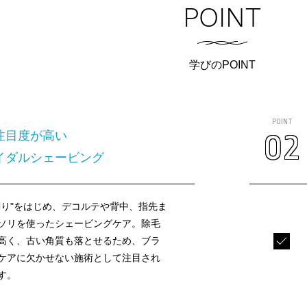
POINT
学びのPOINT
POINT
02
注目度が高い
イダルシェービング
剃り"をはじめ、デコルテや背中、指先ま
ソリを使ったシェービングケア。除毛
高く、古い角質も落とせるため、ブラ
ケアに欠かせない施術として注目され
す。