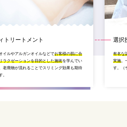
ィトリートメント
選択
オイルやアルガンオイルなどで
お客様の肌に合
有名な
リラクゼーションを目的とした施術
を学んでい
実施
。
。老廃物が流れることでスリミング効果も期待
す。（
す。