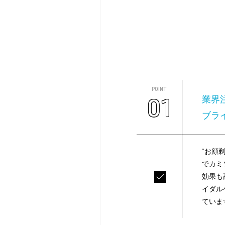
POINT
01
業界
ブラ
“お顔
でカミ
効果も
イダル
ていま