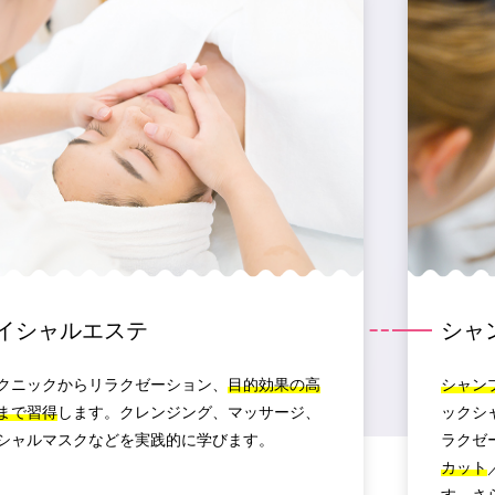
イシャルエステ
シャ
クニックからリラクゼーション、
目的効果の高
シャン
まで習得
します。クレンジング、マッサージ、
ックシ
シャルマスクなどを実践的に学びます。
ラクゼ
カット
す。さ