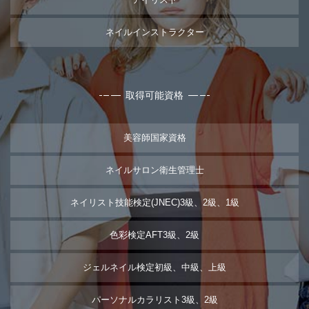
ネイルインストラクター
取得可能資格
美容師国家資格
ネイルサロン衛生管理士
ネイリスト技能検定(JNEC)3級、2級、1級
色彩検定AFT3級、2級
ジェルネイル検定初級、中級、上級
パーソナルカラリスト3級、2級