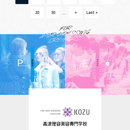
20
30
»
Last »
...