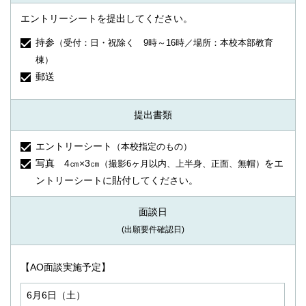
エントリーシートを提出してください。
持参
（受付：日・祝除く 9時～16時／場所：本校本部教育
棟）
郵送
提出書類
エントリーシート
（本校指定のもの）
写真 4㎝×3㎝
をエ
（撮影6ヶ月以内、上半身、正面、無帽）
ントリーシートに貼付してください。
面談日
(出願要件確認日)
【AO面談実施予定】
6月6日（土）