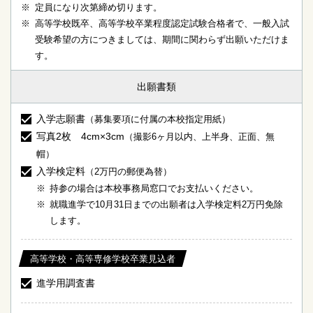
定員になり次第締め切ります。
高等学校既卒、高等学校卒業程度認定試験合格者で、一般入試
受験希望の方につきましては、期間に関わらず出願いただけま
す。
出願書類
入学志願書
（募集要項に付属の本校指定用紙）
写真2枚 4cm×3cm
（撮影6ヶ月以内、上半身、正面、無
帽）
入学検定料
（2万円の郵便為替）
持参の場合は本校事務局窓口でお支払いください。
就職進学で10月31日までの出願者は入学検定料2万円免除
します。
高等学校・高等専修学校卒業見込者
進学用調査書