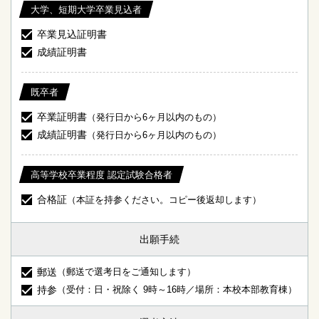
大学、短期大学卒業見込者
卒業見込証明書
成績証明書
既卒者
卒業証明書
（発行日から6ヶ月以内のもの）
成績証明書
（発行日から6ヶ月以内のもの）
高等学校卒業程度 認定試験合格者
合格証
（本証を持参ください。コピー後返却します）
出願手続
郵送
（郵送で選考日をご通知します）
持参
（受付：日・祝除く 9時～16時／場所：本校本部教育棟）