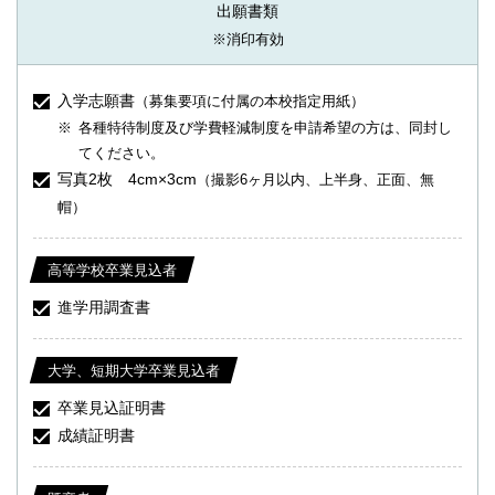
出願書類
※消印有効
入学志願書
（募集要項に付属の本校指定用紙）
各種特待制度及び学費軽減制度を申請希望の方は、同封し
てください。
写真2枚 4cm×3cm
（撮影6ヶ月以内、上半身、正面、無
帽）
高等学校卒業見込者
進学用調査書
大学、短期大学卒業見込者
卒業見込証明書
成績証明書