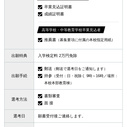
卒業見込証明書
成績証明書
高等学校・中等教育学校卒業見込者
推薦書
（募集要項に付属の本校指定用紙）
出願特典
入学検定料 2万円免除
郵送
（郵送で選考日をご通知します）
出願手続
持参
（受付：日・祝除く 9時～16時／場所：
本校本部教育棟）
書類審査
選考方法
面 接
選考日
願書受付後ご連絡します。