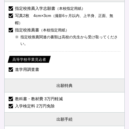
指定校推薦入学志願書
（本校指定用紙）
写真2枚 4cm×3cm
（撮影6ヶ月以内、上半身、正面、無
帽）
指定校推薦書
（本校指定用紙）
指定校推薦関連の書類は高校の先生から受け取ってくださ
い。
高等学校卒業見込者
進学用調査書
出願特典
教科書・教材費 3万円軽減
入学検定料 2万円免除
出願手続