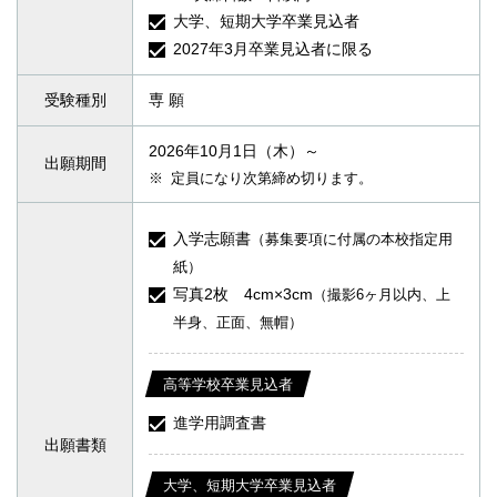
大学、短期大学卒業見込者
2027年3月卒業見込者に限る
受験種別
専 願
2026年10月1日（木）～
出願期間
定員になり次第締め切ります。
入学志願書
（募集要項に付属の本校指定用
紙）
写真2枚 4cm×3cm
（撮影6ヶ月以内、上
半身、正面、無帽）
高等学校卒業見込者
進学用調査書
出願書類
大学、短期大学卒業見込者