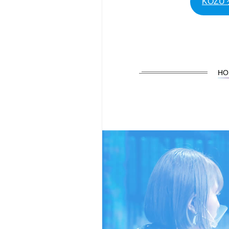
KOZU 公
HO