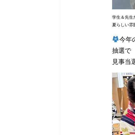
学生＆先生
夏らしい雰
今年
抽選で
見事当