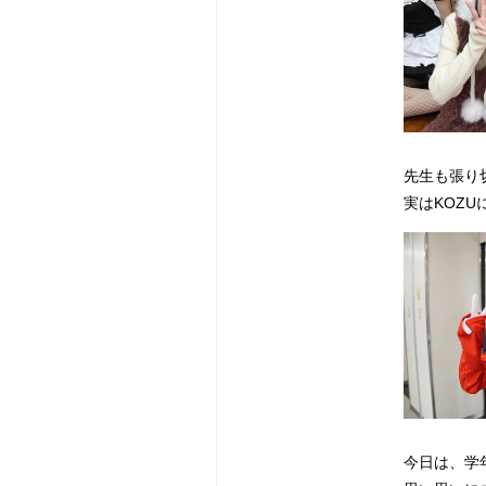
先生も張り
実はKOZ
今日は、学