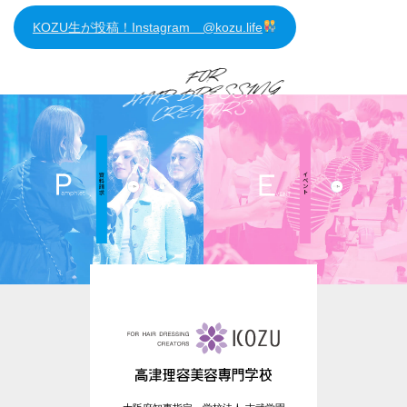
KOZU生が投稿！Instagram @kozu.life