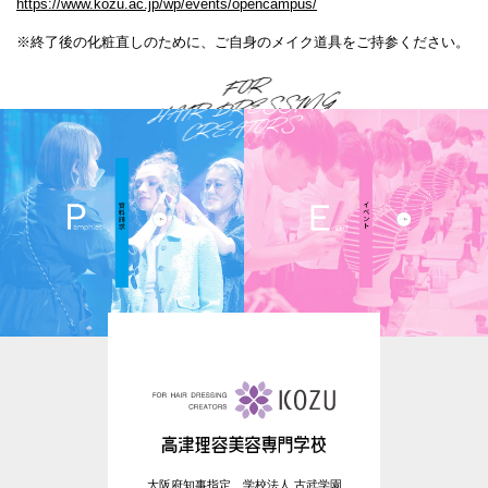
https://www.kozu.ac.jp/wp/events/opencampus/
※終了後の化粧直しのために、ご自身のメイク道具をご持参ください。
大阪府知事指定 学校法人 古武学園