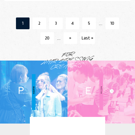
1
2
3
4
5
10
...
20
»
Last »
...